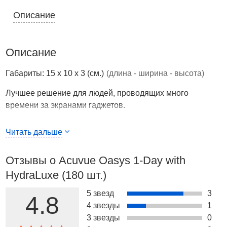
Описание
Описание
Габариты: 15 x 10 x 3 (см.)
(длина - ширина - высота)
Лучшее решение для людей, проводящих много
времени за экранами гаджетов.
Страна производства
США
Читать дальше
Контактные линзы Acuvue® Oasys 1-Day с технологией
HydraLuxe® способствуют предотвращению сухости и
Отзывы о Acuvue Oasys 1-Day with
усталости глаз даже при длительной работе за
HydraLuxe (180 шт.)
компьютером.
5 звезд
3
Уникальная технология HydraLuxe® придает контактным
4.8
4 звезды
1
линзам Acuvue® Oasys 1-Day свойства слезы:
3 звезды
0
Увлажняет