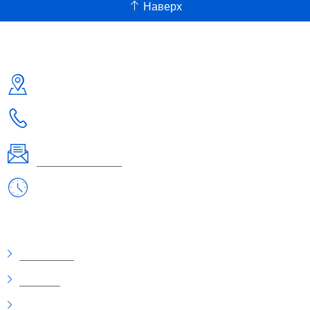
В наличии
Наверх
5 отзывов
Acuvue Oasys 1-Day with HydraLuxe (90 шт.)
Контакты
Купить
Адрес:
Россия, г. Москва ул. Б. Семеновская д.40 +7-495-223-3574
Телефон:
+7-495-223-3574
Email:
orderlinz@linzon.ru
Рабочие дни/часы:
Пн - Пт: 9:00 - 18:30
Информация
О компании
Доставка
Оплата