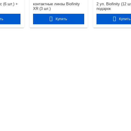
ic (6 шт.) +
контактные линзы Biofinity
2 уп. Biofinity (12 ш
XR (3 шт.)
подарок
ть
Купить
Купить