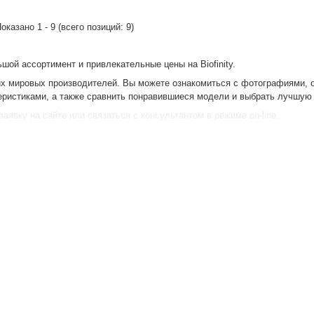
Показано
1
-
9
(всего позиций:
9
)
ьшой ассортимент и привлекательные цены на Biofinity.
щих мировых производителей. Вы можете ознакомиться с фотографиями, 
теристиками, а также сравнить понравившиеся модели и выбрать лучшую
заявку на сайте или связаться с консультантом в режиме on-line.