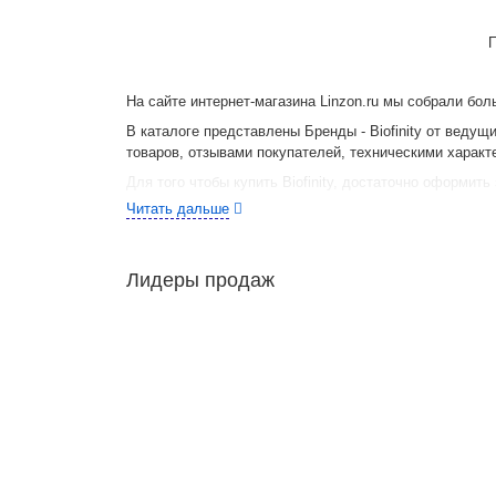
На сайте интернет-магазина Linzon.ru мы собрали бол
В каталоге представлены Бренды - Biofinity от веду
товаров, отзывами покупателей, техническими харак
Для того чтобы купить Biofinity, достаточно оформить 
Читать дальше
Лидеры продаж