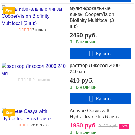
мультифокальные
Хит
линзы CooperVision
Biofinity Multifocal (3
шт.)
7 отзывов
2450 руб.
В наличии
Купить
раствор Ликосол 2000
240 мл.
410 руб.
0 отзывов
В наличии
Купить
Acuvue Oasys with
Хит
Hydraclear Plus 6 линз
1950 руб.
28 отзывов
2150 руб.
−9%
В наличии