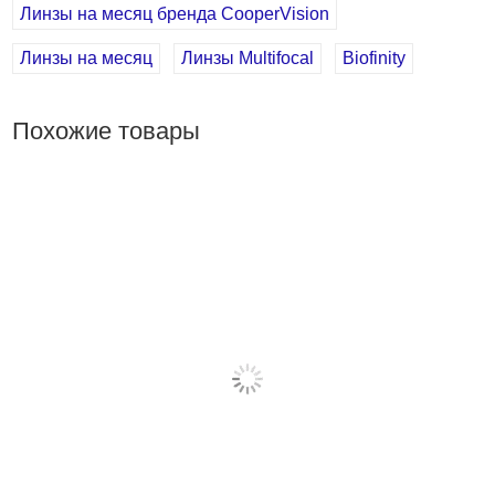
Наличие UV фильтра: нет
Линзы на месяц бренда CooperVision
Наличие тонировки: есть
Линзы на месяц
Линзы Multifocal
Biofinity
Описание 2 уп. Biofinity Multifocal (6 шт.) +
подарок
Похожие товары
Вы можете купить 2 уп. Biofinity Multifocal (6 шт.) +
подарок в интернет-магазине Linzon.ru по доступной
цене 4513 руб.
2 уп. Biofinity Multifocal (6 шт.) + подарок Радиус: 8.6;
Сфера: +6, +5.75, +5.5, +5.25, +5, +4.75, +4.5, +4.25, +4,
+3.75, +3.5, +3.25, +3, +2.75, +2.5, +2.25, +2, +1.75, +1.5,
+1.25, +1, +0.75, +0.5, +0.25, -0.5, -0.75, -1, -1.25, -1.50,
-1.75, -2, -2.25, -2.50, -2.75, -3, -3.25, -3.50, -3.75, -4, -4.25,
-4.50, -4.75, -5, -5.25, -5.5, -5.75, -6, -6.5, -7, -7.5, -8;
Аддидация: +1.5N, +1.0N, +1.0D, +1.5D, +2.0D, +2.0N,
+2.5D, +2.5N; описание, фото, отзывы о товаре.