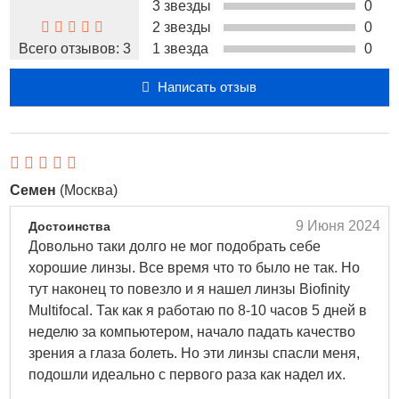
технологий:
3 звезды
0
2 звезды
0
Aquaform® Comfort Science - инновационная
Всего отзывов:
3
1 звезда
0
технология производства силикон - гидрогелевых
линз, позволяющая достичь максимального комфорта
Написать отзыв
без дополнительной обработки поверхности и
исключить необходимость введения в контактную
линзу дополнительного смачивающего компонента.
Balanced Progressive Technology - обеспечивает
превосходное зрение на всех расстояниях: вблизи, на
Семен
(Москва)
средних дистанциях, и вдаль.
9 Июня 2024
Достоинства
Сочетание преимуществ двух технологий обеспечивает
Довольно таки долго не мог подобрать себе
превосходное качество зрения и комфорт в течение
хорошие линзы. Все время что то было не так. Но
всего дня и срока использования мультифокальных
тут наконец то повезло и я нашел линзы Biofinity
контактных линз.
Multifocal. Так как я работаю по 8-10 часов 5 дней в
Силикон внедрён в матрицу материала контактной
неделю за компьютером, начало падать качество
линзы и образует «прозрачную» для прохождения
зрения а глаза болеть. Но эти линзы спасли меня,
кислорода решётку. Уровень кислородопроницаемости
подошли идеально с первого раза как надел их.
силикон - гидрогелевой контактной линзы превышает