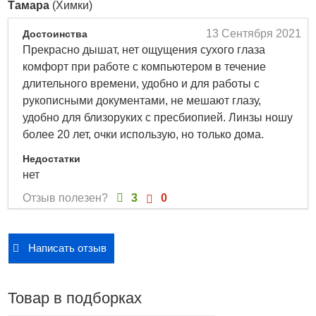
Тамара
(Химки)
головного мозга для улучшения зрения как на близком
расстоянии так и вдали.
13 Сентября 2021
Достоинства
Прекрасно дышат, нет ощущения сухого глаза
Устойчивы к дегидратации и образованию отложений,
комфорт при работе с компьютером в течение
что обеспечивает повышеный комфорт и стабильность
длительного времени, удобно и для работы с
оптических свойств линзы.
рукописными документами, не мешают глазу,
Характеристики
:
удобно для близоруких с пресбиопией. Линзы ношу
Радиус кривизны: 8,6
более 20 лет, очки использую, но только дома.
Оптический диапазон: от -8 до +6
Недостатки
Режим ношения: дневной , продленный
нет
Срок использования: 1 месяц
Отзыв полезен?
3
0
Материал: comfilcon А
Состав: силикон-гидрогель
Содержание воды: 48%
Написать отзыв
Кислородопроницаемость: 142
Толщина по центру: 0,08
Диаметр: 14,0
Товар в подборках
Аддидация: +1,0D; +1,5D; +2,0D; +2,0N; +2,5D; +2,5N