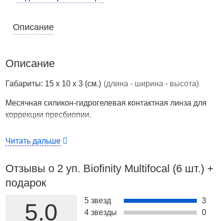
Описание
Описание
Габариты: 15 x 10 x 3 (см.)
(длина - ширина - высота)
Месячная силикон-гидрогелевая контактная линза для
коррекции пресбиопии.
Страна производства
США
Читать дальше
"Biofinity Multifocal" от компании Cooper Vision —
месячная (дневной режим ношения) или двухнедельная
Отзывы о 2 уп. Biofinity Multifocal (6 шт.) +
(непрерывный режим ношения), по рекомендации
подарок
производителя, силикон-гидрогелевая контактная линза
для коррекции пресбиопии (возрастной
5 звезд
3
5.0
дальнозоркости), изготовленная с использованием двух
4 звезды
0