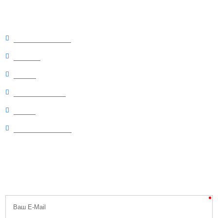
Интересно
Отзывы о товарах
Новинки
Скидки
Рекомендуемые
Статьи
Вопросы и ответы
Будь первым
Узнавайте первыми о скидках, распродажах, специальных акциях,
поступлениях и новостях!
Никакого спама, обещаем.
Ваш E-Mail