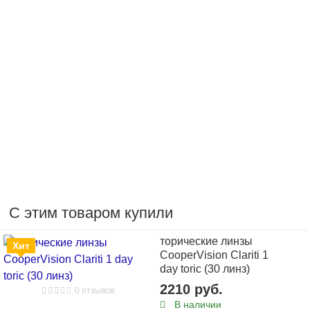
Режим ношения: Дневной
Замена: Через день
Диаметр (мм): 14.3
Толщина в центре (мм): 0.105
Влагосодержание (%): 56
Дизайн: Сферические, Торические
Назначение: Оптические
Состав: Filcon II 3
Метод дезинфекции: Пероксидный, Химический
Метод изготовления: Advanced Edge Technology®
ДКЛ, Dk/t: 57
Бесцветные, УФ-фильтр, Заметны в растворе
Хит
С этим товаром купили
Описание 2 уп. Clariti 1 day toric (60 шт.) +
подарок
торические линзы
Хит
CooperVision Clariti 1
Вы можете купить 2 уп. Clariti 1 day toric (60 шт.) +
day toric (30 линз)
подарок в интернет-магазине Linzon.ru по доступной
2210 руб.
0 отзывов
цене 4199 руб.
В наличии
2210 руб.