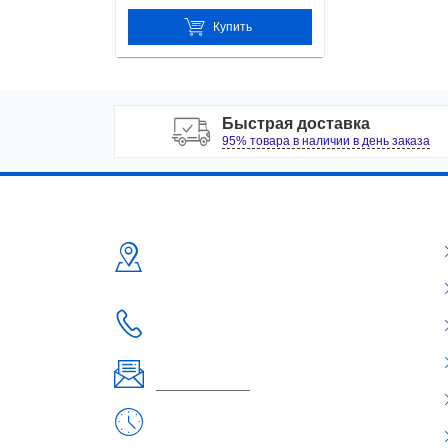
Купить
Быстрая доставка
95% товара в наличии в день заказа
Контакты
Адрес:
Россия, г. Москва ул. Б. Семеновская д.40
+7-495-223-3574
Телефон:
+7-495-223-3574
Email:
orderlinz@linzon.ru
Рабочие дни/часы:
Пн - Пт: 9:00 - 18:30