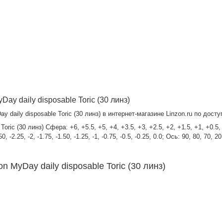
y daily disposable Toric (30 линз)
daily disposable Toric (30 линз) в интернет-магазине Linzon.ru по досту
 (30 линз) Сфера: +6, +5.5, +5, +4, +3.5, +3, +2.5, +2, +1.5, +1, +0.5, -10, -9
-2.50, -2.25, -2, -1.75, -1.50, -1.25, -1, -0.75, -0.5, -0.25, 0.0; Ось: 90, 80, 70
 MyDay daily disposable Toric (30 линз)