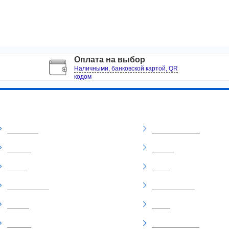
Оплата на выбор
Наличными, банковской картой, QR
кодом
Информация
Интересно
О компании
Отзывы о товарах
Доставка
Новинки
Оплата
Скидки
Личный кабинет
Рекомендуемые
Новости
Статьи
Контакты
Вопросы и ответы