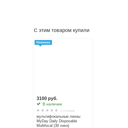
С этим товаром купили
Хит
Новинка
2210 руб.
В наличии
0 отзывов
торические линзы CooperVision Clariti 1 day toric (30
3100 руб.
В наличии
0 отзывов
мультифокальные линзы
MyDay Daily Disposable
Multifocal (30 линз)