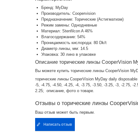
Бренд: MyDay
Производитель: Coopervision
Предназначение: Торические (Астигматизм)
Режим замены: Однодневные
Материал: Stenfilcon A 46%
Влагосодержание: 54%
Проницаемость кислорода: 80 Dk/t
Диаметр линзы, мм: 14.5
Упаковка: 30 линз в упаковке
Описание торические линзы CooperVision MyDa
Вы можете купить торические линзы CooperVision MyDay 
торические линзы CooperVision MyDay daily disposable Toric
-5, -4.75, -4.50, -4.25, -4, -3.75, -3.50, -3.25, -3, -2.75, 
2.25; описание, фото о товаре.
Отзывы о торические линзы CooperVision
Ваш отзыв может быть первым.
Написать отзыв