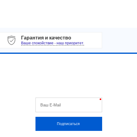
Гарантия и качество
Ваше спокойствие - наш приоритет.
Будь первым
Узнавайте первыми о скидках,
распродажах, специальных акциях,
поступлениях и новостях!
Никакого спама, обещаем.
Ваш E-Mail
Подписаться