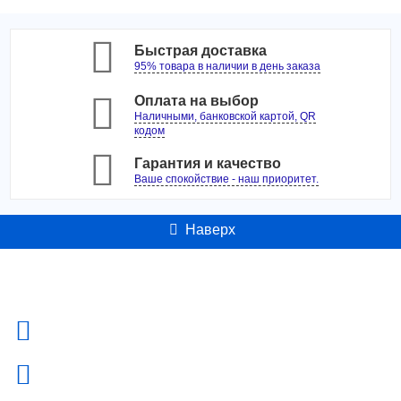
Быстрая доставка
95% товара в наличии в день заказа
Оплата на выбор
Наличными, банковской картой, QR
кодом
Гарантия и качество
Ваше спокойствие - наш приоритет.
Наверх
Контакты
Адрес:
Россия, г. Москва ул. Б. Семеновская д.40 +7-495-223-3574
Телефон:
+7-495-223-3574