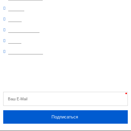
Новинки
Скидки
Рекомендуемые
Статьи
Вопросы и ответы
Будь первым
Узнавайте первыми о скидках, распродажах, специальных акциях,
поступлениях и новостях!
Никакого спама, обещаем.
Ваш E-Mail
Подписаться