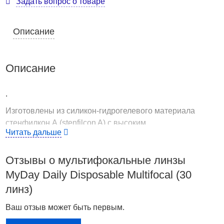
Задать вопрос о товаре
Описание
Описание
.
Изготовлены из силикон-гидрогелевого материала
стенфилкон А (stenfilcon A) с высоким
Читать дальше
влагосодержанием;
Влагосодержание, % : 54;
Отзывы о мультифокальные линзы
Кислородная проницаемость (Dk) : 80;
MyDay Daily Disposable Multifocal (30
Коэффициент кислородной проницаемости (Dk/t) при
линз)
-3,00 D : 100;
Базовая кривизна, мм : 8,4;
Ваш отзыв может быть первым.
Общий диаметр, мм : 14,2;
Модуль упругости, МПа : 0,4;