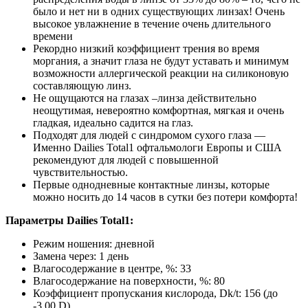
было и нет ни в одних существующих линзах! Очень
высокое увлажнение в течение очень длительного
времени
Рекордно низкий коэффициент трения во время
моргания, а значит глаза не будут уставать и минимум
возможности аллергической реакции на силиконовую
составляющую линз.
Не ощущаются на глазах –линза действительно
неощутимая, невероятно комфортная, мягкая и очень
гладкая, идеально садится на глаз.
Подходят для людей с синдромом сухого глаза —
Именно Dailies Total1 офтальмологи Европы и США
рекомендуют для людей с повышенной
чувствительностью.
Первые однодневные контактные линзы, которые
можно носить до 14 часов в сутки без потери комфорта!
Параметры Dailies Total1:
Режим ношения: дневной
Замена через: 1 день
Влагосодержание в центре, %: 33
Влагосодержание на поверхности, %: 80
Коэффициент пропускания кислорода, Dk/t: 156 (до
-3.00 D)