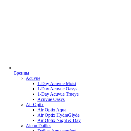
Бренды
Acuvue
1-Day Acuvue Moist
1-Day Acuvue Oasys
1-Day Acuvue Trueye
Acuvue Oasys
Air Optix
Air Optix Aqua
Air Optix HydraGlyde
Air Optix Night & Day
Alcon Dailies
Dailies Aquacomfort