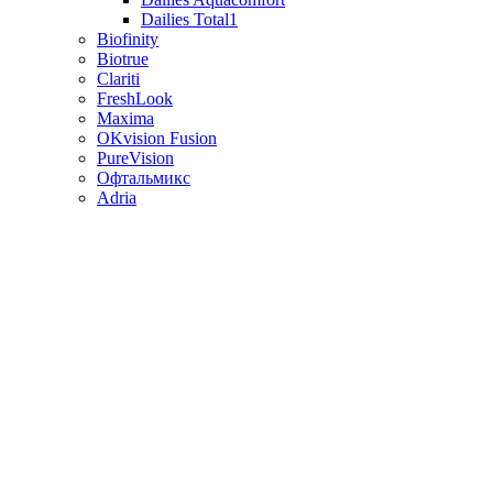
Dailies Total1
Biofinity
Biotrue
Clariti
FreshLook
Maxima
OKvision Fusion
PureVision
Офтальмикс
Adria