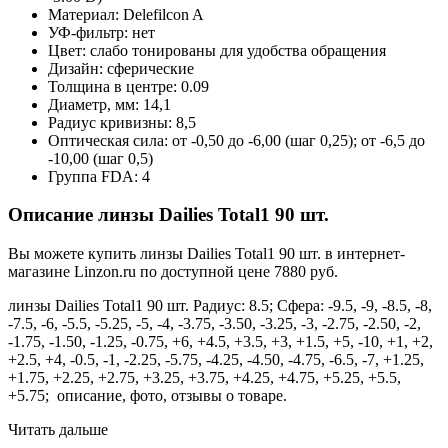
Материал: Delefilcon A
УФ-фильтр: нет
Цвет: слабо тонированы для удобства обращения
Дизайн: сферические
Толщина в центре: 0.09
Диаметр, мм: 14,1
Радиус кривизны: 8,5
Оптическая сила: от -0,50 до -6,00 (шаг 0,25); от -6,5 до
-10,00 (шаг 0,5)
Группа FDA: 4
Описание линзы Dailies Total1 90 шт.
Вы можете купить линзы Dailies Total1 90 шт. в интернет-
магазине Linzon.ru по доступной цене 7880 руб.
линзы Dailies Total1 90 шт. Радиус: 8.5; Сфера: -9.5, -9, -8.5, -8,
-7.5, -6, -5.5, -5.25, -5, -4, -3.75, -3.50, -3.25, -3, -2.75, -2.50, -2,
-1.75, -1.50, -1.25, -0.75, +6, +4.5, +3.5, +3, +1.5, +5, -10, +1, +2,
+2.5, +4, -0.5, -1, -2.25, -5.75, -4.25, -4.50, -4.75, -6.5, -7, +1.25,
+1.75, +2.25, +2.75, +3.25, +3.75, +4.25, +4.75, +5.25, +5.5,
+5.75; описание, фото, отзывы о товаре.
Читать дальше