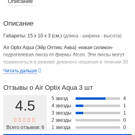
Описание
Описание
Габариты: 15 x 10 x 3 (см.)
(длина - ширина - высота)
Air Optix Aqua (Эйр Оптикс Аква) -новая силикон-
гидрогелевая линза от фирмы Alcon. Эти линзы могут
применяться в режиме дневного ношения в течении 30
дней, или в режиме гибкого ношения -до 6 суток
Читать дальше
непрерывного ношения, в том числе и во время сна Air
Optix Aqua- это: - в 5 раз больше кислорода, чем в
Отзывы о Air Optix Aqua 3 шт
обычных гидрогелевых контактных линзах; -
биосовместимая обработанная плазмой поверхность
5 звезд
4
4.5
контактной линзы, устойчивая к белковым отложениям; -
4 звезды
1
высокая кислородная проницаемость, позволяющая
3 звезды
1
длительное ношение в течение суток; - единый радиус
2 звезды
0
базовой кривизны, обеспечивающий быстроту подбора
Всего отзывов:
6
1 звезда
0
почти всем!