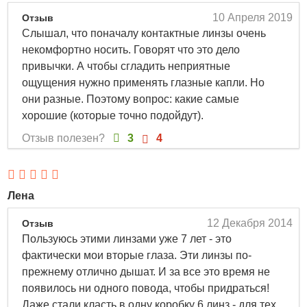
Режим ношения:
10 Апреля 2019
Отзыв
плановой замены, пролонгированный, дневной
Слышал, что поначалу контактные линзы очень
некомфортно носить. Говорят что это дело
Замена через: 1 месяц
привычки. А чтобы сгладить неприятные
Упаковка: 3 блистера
ощущения нужно применять глазные капли. Но
Материал: Лотрафилкон Б
они разные. Поэтому вопрос: какие самые
Диаметр, мм: 14.2 мм
хорошие (которые точно подойдут).
Толщина в центре, мм: 0,08 мм
Отзыв полезен?
3
4
Влагосодержание, %: 33
ДКЛ (коэффициент пропускания кислорода), Dk/t: 138
Dk/t
Группа FDA: 1 группа
Лена
http://www.linzon.ru/images/banners/linzon-opti-free.jpg
12 Декабря 2014
Отзыв
Описание Air Optix Aqua 3 шт
Пользуюсь этими линзами уже 7 лет - это
фактически мои вторые глаза. Эти линзы по-
Вы можете купить Air Optix Aqua 3 шт в интернет-
прежнему отлично дышат. И за все это время не
магазине Linzon.ru по доступной цене 1581 руб.
появилось ни одного повода, чтобы придраться!
Air Optix Aqua 3 шт Радиус: 8.6; Сфера: -6.25, -6.75, -7.25,
Даже стали класть в одну коробку 6 линз - для тех,