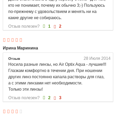
-7.75, +5, +4.5, +4, +3.5, +3, +2.5, +2, +1.5, +1, -6, -5.75,
кто не понимает, почему их обычно 3;-) Пользуюсь
-5.5, -5.25, -5, -4.75, -4.50, -4.25, -4, -3.75, -3.50, -3.25, -3,
по-прежнему с удовольствием и менять ни на
-2.75, -2.50, -2.25, -2, -1.75, -1.50, -1.25, -1, +0.5, -9.5, -9,
какие другие не собираюсь.
-8.5, -8, -7.5, -7, -6.5, -10, -0.75, -0.5, +6, +5.5, +0.75, +1.25,
Отзыв полезен?
1
2
+1.75, +2.25, +2.75, +3.25, +3.75, +4.25, +4.75, +5.25,
+5.75; описание, фото, отзывы о товаре.
Ирина Маринина
28 Июля 2014
Отзыв
Носила разные линзы, но Air Optix Aqua - лучшие!!!
Глазкам комфортно в течении дня. При ношении
других линз постоянно капала растворы для глаз,
а с этими линзами нет необходимости.
Только эти линзы!
Отзыв полезен?
2
3