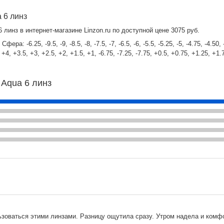
 6 линз
линз в интернет-магазине Linzon.ru по доступной цене 3075 руб.
6.25, -9.5, -9, -8.5, -8, -7.5, -7, -6.5, -6, -5.5, -5.25, -5, -4.75, -4.50, -4.2
.5, +4, +3.5, +3, +2.5, +2, +1.5, +1, -6.75, -7.25, -7.75, +0.5, +0.75, +1.25, +
 Aqua 6 линз
ьзоваться этими линзами. Разницу ощутила сразу. Утром надела и комфо