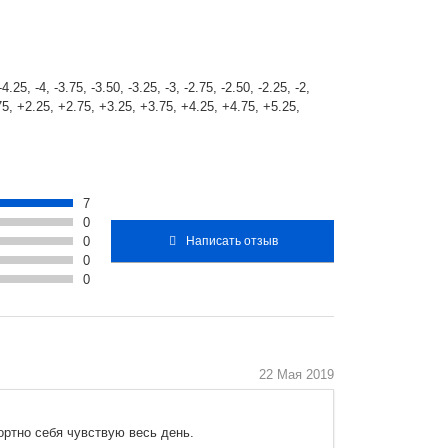
5, -4, -3.75, -3.50, -3.25, -3, -2.75, -2.50, -2.25, -2,
1.75, +2.25, +2.75, +3.25, +3.75, +4.25, +4.75, +5.25,
7
0
0
Написать отзыв
0
0
22 Мая 2019
ртно себя чувствую весь день.