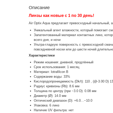
Описание
Линзы как новые с 1 по 30 день!
Air Optix Aqua предлагает превосходный начальный, 
Уникальный агент влажности, который помогает с
Запатентованный материал контактных линз, котор
всего дня, и ночи
Ультра-гладкую поверхность с превосходной смач
повседневной носки или до шести ночей длительн
Характеристики
Режим ношения: дневной, продлённый
Срок использования: 1 месяц
Материал: lotrafilcon B
Содержание воды: 33%
Кислородопроницаемость (Dk/t): 110 , (@-3.00 D) 1
Радиус кривизны (Rb): 8.6 мм
Толщина по центру (при −3.0 D): 0.08 мм
Диаметр (Ø): 14.0 мм
Оптический диапазон (D): +6.0…−10.0
Упаковка: 6 линз
Наличие UV фильтра: нет