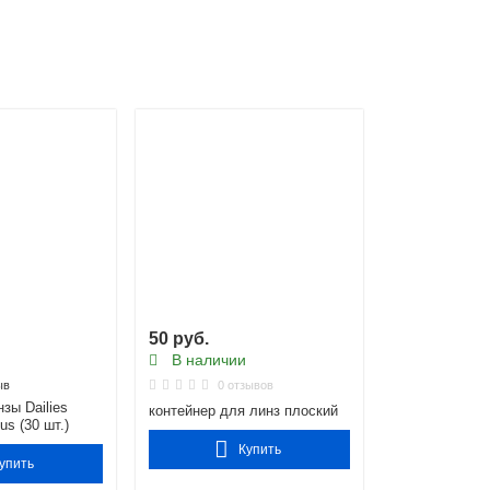
50 руб.
В наличии
ыв
0 отзывов
зы Dailies
контейнер для линз плоский
us (30 шт.)
Купить
упить