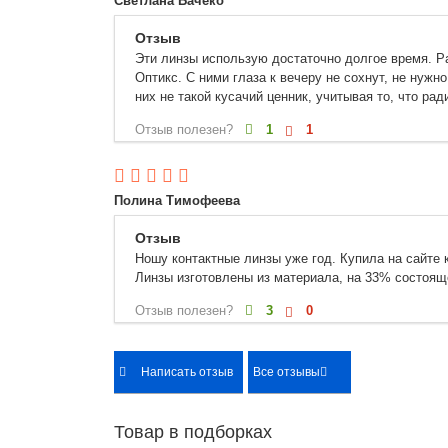
Светлана Бачеко
Отзыв
Эти линзы использую достаточно долгое время. Р
Оптикс. С ними глаза к вечеру не сохнут, не нуж
них не такой кусачий ценник, учитывая то, что ра
Отзыв полезен?
1
1
Полина Тимофеева
Отзыв
Ношу контактные линзы уже год. Купила на сайте 
Линзы изготовлены из материала, на 33% состоящ
Отзыв полезен?
3
0
Написать отзыв
Все отзывы
Товар в подборках