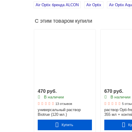
Air Optix бренда ALCON
Air Optix
Air Optix Aqu
С этим товаром купили
470 руб.
670 руб.
В наличии
В наличии
13 отзывов
5 отзы
универсальный раствор
раствор Opti-fr
Biotrue (120 мл.)
355 мл + конте
Купить
К