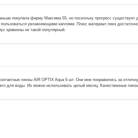
аньше покупала фирму Максима 55, но поскольку прогресс существует д
но пользоваться увлажняющими каплями. Плюс материал линз достаточно 
диус кривизны не такой популярный.
контактные линзы AIR OPTIX Aqua 6 шт. Они мне понравились за отличн
его для воды. Их можно использовать целый месяц. Качественные линзы