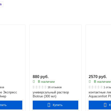
a
880 руб.
2570 руб.
В наличии
В наличии
вов
16 отзывов
1 отз
ee Экспресс
универсальный раствор
контактные лин
йнер
Biotrue (300 мл)
Aquacomfort Pl
упить
Купить
К