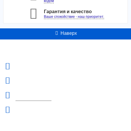
кодом
линзы Clariti Elite 6 шт., описание, фото, отзывы о
Гарантия и качество
товаре.
Ваше спокойствие - наш приоритет.
Наверх
Контакты
Адрес:
Россия, г. Москва ул. Б. Семеновская д.40 +7-495-223-3574
Телефон:
+7-495-223-3574
Email:
orderlinz@linzon.ru
Рабочие дни/часы:
Пн - Пт: 9:00 - 18:30
Информация