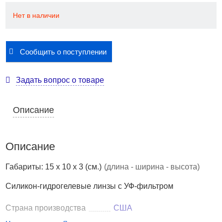
Нет в наличии
1910 руб.
В наличии
19 отзывов
Сообщить о поступлении
линзы CooperVision Clariti 1 day (30 линз)
Купить
Задать вопрос о товаре
Описание
Описание
Габариты: 15 x 10 x 3 (см.)
(длина - ширина - высота)
Силикон-гидрогелевые линзы с УФ-фильтром
Страна производства
США