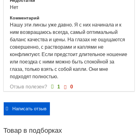
Недостатки
способствующих увлажнению (56%), глаза будут
Нет
чувствовать непрерывный комфорт на протяжении
Комментарий
всего дня.
Нашу эти линзы уже давно. Я с них начинала и к
Важным плюсом является присутствие в строении линз
ним возвращаюсь всегда, самый оптимальный
УФ-фильтра, предназначенного для защиты роговицы от
баланс качества и цены. На глазах не ощущаются
солнечных лучей.
совершенно, с растворами и каплями не
конфликтуют. Если предстоит длительное ношение
Итак, преимуществами, отличающими
Clariti Elite
от
или поездка с ними можно быть спокойной за
прочих средств контактной коррекции зрения,
глаза, только взять с собой капли. Они мне
являются:
подходят полностью.
Современнейший силикон-гидрогелевый материал
Отзыв полезен?
1
0
Производство по технологиям «третьего поколения»
Необходимое увлажнение благодаря технологии
AquaGen
Написать отзыв
Высокий показатель Dk/t, а следовательно,
достаточный приток кислорода к роговице
UV-фильтр
Товар в подборках
Характеристики
: