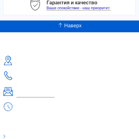
Гарантия и качество
Ваше спокойствие - наш приоритет.
Наверх
Контакты
Адрес:
Россия, г. Москва ул. Б. Семеновская д.40 +7-495-223-3574
Телефон:
+7-495-223-3574
Email:
orderlinz@linzon.ru
Рабочие дни/часы:
Пн - Пт: 10:00 - 19:00
Информация
О компании