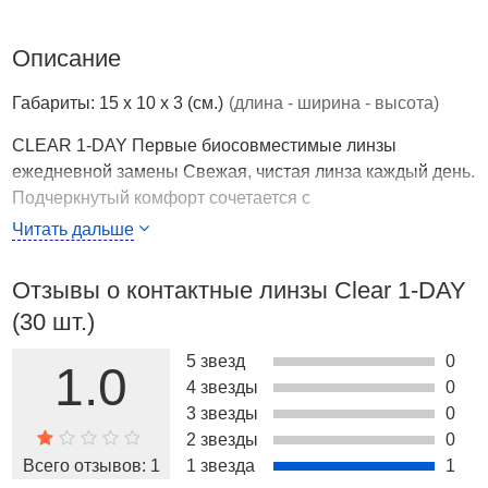
Описание
Габариты: 15 x 10 x 3 (см.)
(длина - ширина - высота)
CLEAR 1-DAY Первые биосовместимые линзы
ежедневной замены Свежая, чистая линза каждый день.
Подчеркнутый комфорт сочетается с
высокотехнологичными достижениями, используемыми
Читать дальше
при изготовлении линз, благодаря чему синтетический
материал с легкостью принимается глазом.
Отзывы о контактные линзы Clear 1-DAY
(30 шт.)
Страна производства
США
CLEAR 1-DAY
5 звезд
0
1.0
Первые биосовместимые линзы ежедневной замены
4 звезды
0
3 звезды
0
Свежая, чистая линза каждый день.
2 звезды
0
Подчеркнутый комфорт сочетается с
Всего отзывов:
1
1 звезда
1
высокотехнологичными достижениями, используемыми