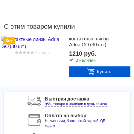
С этим товаром купили
контактные линзы
Хит
Adria GO (30 шт.)
1210 руб.
0 отзывов
В наличии
Купить
1230 руб.
В наличии
Быстрая доставка
1 отзыв
95% товара в наличии в день заказа
контактные линзы Clear All-day (6шт)
Оплата на выбор
Купить
Наличными, банковской картой, QR
кодом