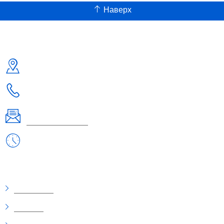
Наверх
Контакты
Адрес:
Россия, г. Москва ул. Б. Семеновская д.40 +7-495-223-3574
Телефон:
+7-495-223-3574
Email:
orderlinz@linzon.ru
Рабочие дни/часы:
Пн - Пт: 9:00 - 18:30
Информация
О компании
Доставка