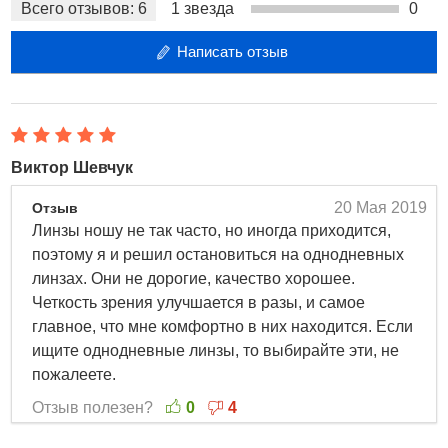
Всего отзывов:
6
1 звезда
0
экономичный вариант однодневных линз
Написать отзыв
не требуют ухода
высокая четкость зрения благодаря улучшенной
оптике
комфортное ношение благодаря технологии
ComfortMoist™
Виктор Шевчук
Характеристики:
20 Мая 2019
Отзыв
Диаметр
14.2 мм
Линзы ношу не так часто, но иногда приходится,
Влагосодержание
59.0 %
поэтому я и решил остановиться на однодневных
Подкрашены для удобства обращения
Да
линзах. Они не дорогие, качество хорошее.
Режим ношения
дневной
Четкость зрения улучшается в разы, и самое
ДКЛ (Коэфициент пропускания кислорода)
24.0 Dk/L
главное, что мне комфортно в них находится. Если
Материал
Хилафилкон Б
ищите однодневные линзы, то выбирайте эти, не
Метод изготовления
литье
пожалеете.
Толщина в центре
0.090 мм
Группа FDA 2
Отзыв полезен?
0
4
Описание контактные линзы Soflens Daily