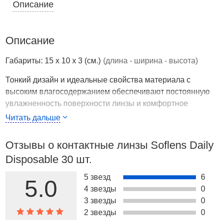
Описание
Описание
Габариты: 15 x 10 x 3 (см.)
(длина - ширина - высота)
Тонкий дизайн и идеальные свойства материала с
высоким влагосодержанием обеспечивают постоянную
увлажненность поверхности линзы и комфортное
ношение весь день.
Читать дальше
Страна производства
США
Отзывы о контактные линзы Soflens Daily
SofLens Daily Disposable
Disposable 30 шт.
РУ № ФСЗ 2011/10664 от 21.09.2011 г.
5 звезд
6
Гидрогелевые линзы
5.0
4 звезды
0
Замена ежедневно
3 звезды
0
Дневное ношение
2 звезды
0
Преимущества: