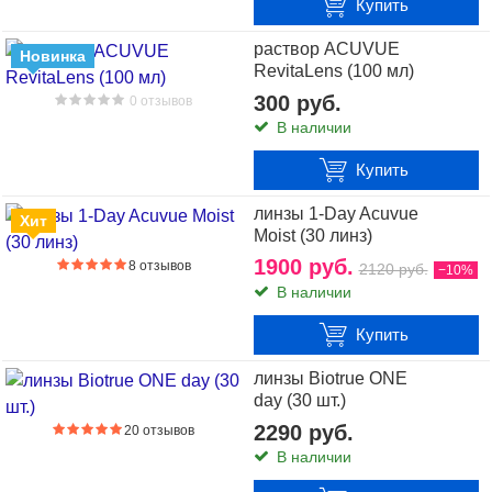
Купить
В наличии
раствор ACUVUE
0 отзывов
Новинка
RevitaLens (100 мл)
контактные линзы MyDay Daily Disposable 90 линз
300 руб.
0 отзывов
Купить
В наличии
Купить
линзы 1-Day Acuvue
Хит
Moist (30 линз)
1900 руб.
8 отзывов
2120 руб.
−10%
В наличии
Купить
линзы Biotrue ONE
day (30 шт.)
2290 руб.
20 отзывов
В наличии