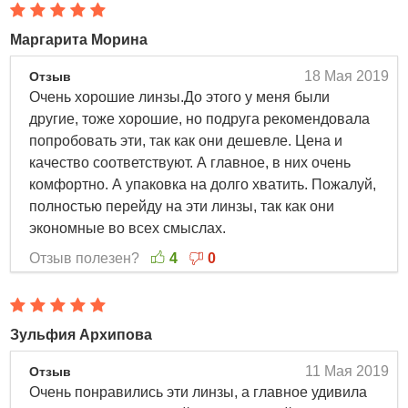
Disposable 30 шт.
Маргарита Морина
Вы можете купить контактные линзы Soflens Daily
Disposable 30 шт. в интернет-магазине Linzon.ru по
18 Мая 2019
Отзыв
доступной цене 1830 руб.
Очень хорошие линзы.До этого у меня были
контактные линзы Soflens Daily Disposable 30 шт.
другие, тоже хорошие, но подруга рекомендовала
Радиус: 8.6; Сфера: -1, -1.25, -1.50, -1.75, -2, -2.25, -2.50,
попробовать эти, так как они дешевле. Цена и
-2.75, -3, -3.25, -3.50, -3.75, -4, -4.25, -4.50, -4.75, -5, -5.25,
качество соответствуют. А главное, в них очень
-5.5, -5.75, -6, -6.5, -7, -7.5, -8, -8.5, -9, -6.25, -0.5, -0.75;
комфортно. А упаковка на долго хватить. Пожалуй,
описание, фото, отзывы о товаре.
полностью перейду на эти линзы, так как они
экономные во всех смыслах.
Отзыв полезен?
4
0
Зульфия Архипова
11 Мая 2019
Отзыв
Очень понравились эти линзы, а главное удивила