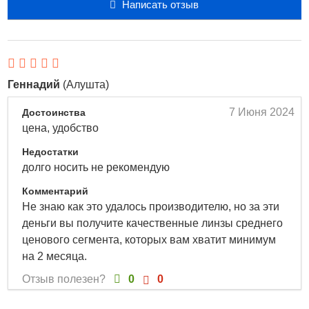
контактные линзы Butterfly Clear от Офтальмикс.
Написать отзыв
Универсальны по всем параметрам, имеют
расширенные характеристики – всё это в сочетании с
низкой стоимостью делает их идеальным выбором для
Ваших глаз. Вы несомненно почувствуете насколько они
Геннадий
(Алушта)
удобны в обращении и при носке.
7 Июня 2024
Достоинства
Режим ношения: плановой замены
цена, удобство
Срок замены: 3 месяца
Недостатки
Метод дезинфекции: химический, пероксидный
долго носить не рекомендую
Упаковка: 4 линзы
Материал: 2-hema
Комментарий
Диаметр: 14.2
Не знаю как это удалось производителю, но за эти
Толщина в центре: 0,06
деньги вы получите качественные линзы среднего
Влагосодержание: 42 %
ценового сегмента, которых вам хватит минимум
Dk/t: 15,8
на 2 месяца.
Описание квартальные линзы Офтальмикс
Отзыв полезен?
0
0
Butterfly Clear (4 шт.)