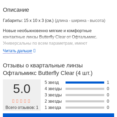
Описание
Габариты: 15 x 10 x 3 (см.)
(длина - ширина - высота)
Новые необыкновенно мягкие и комфортные
контактные линзы Butterfly Clear от Офтальмикс.
Универсальны по всем параметрам, имеют
расширенные характеристики – всё это в сочетании с
Читать дальше
низкой стоимостью делает их идеальным выбором для
Ваших глаз. Вы несомненно почувствуете насколько они
Отзывы о квартальные линзы
удобны в обращении и при носке. Режим ношения:
Офтальмикс Butterfly Clear (4 шт.)
плановой замены Срок замены: 3 месяца Метод
дезинфекции: химический, пероксидный Упаковка: 2
5 звезд
1
5.0
линзы Материал: 2-hema Диаметр: 14.2 Толщина в
4 звезды
0
центре: 0,06 Влагосодержание: 42 % Dk/t: 15,8
3 звезды
0
2 звезды
0
Страна производства
США
Всего отзывов:
1
1 звезда
0
Новые необыкновенно мягкие и комфортные