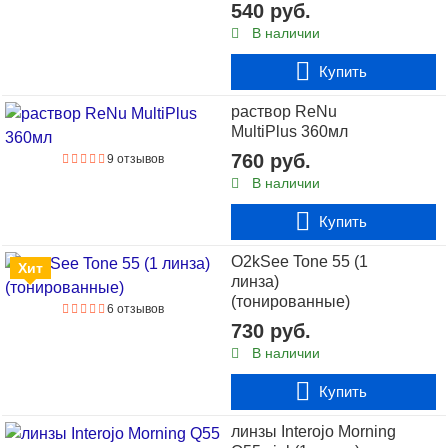
540 руб.
0 отзывов
В наличии
квартальные линзы Sea Clear Plus 3 шт.
Купить
Купить
раствор ReNu
MultiPlus 360мл
760 руб.
9 отзывов
В наличии
Купить
O2kSee Tone 55 (1
Хит
линза)
(тонированные)
6 отзывов
730 руб.
В наличии
Купить
линзы Interojo Morning