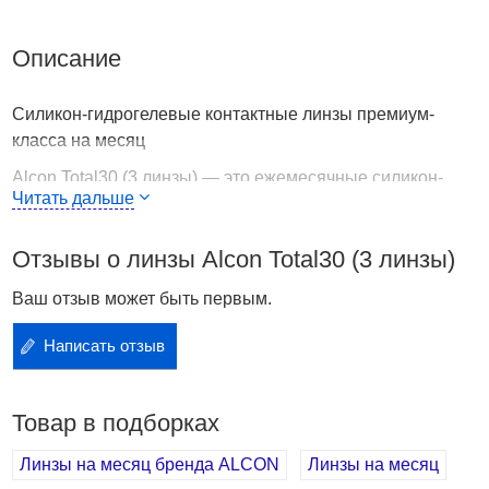
Описание
Силикон-гидрогелевые контактные линзы премиум-
класса на месяц
Alcon Total30 (3 линзы) — это ежемесячные силикон-
Читать дальше
гидрогелевые контактные линзы премиум-класса от
компании Alcon, разработанные с применением
Отзывы о линзы Alcon Total30 (3 линзы)
инновационных технологий для максимального
комфорта и гигиеничности.
Ваш отзыв может быть первым.
Ключевые особенности:
Написать отзыв
Материал: силикон-гидрогель с водным градиентом,
обеспечивающий ультрагладкую поверхность и
высокую степень увлажнения.
Товар в подборках
Технология CELLIGENT™: препятствует накоплению
загрязнений и бактериальной адгезии, сохраняя
Линзы на месяц бренда ALCON
Линзы на месяц