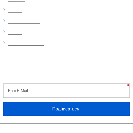
Скидки
Рекомендуемые
Статьи
Вопросы и ответы
Будь первым
Узнавайте первыми о скидках, распродажах, специальных акциях,
поступлениях и новостях!
Никакого спама, обещаем.
Ваш E-Mail
Подписаться
Linzon.ru