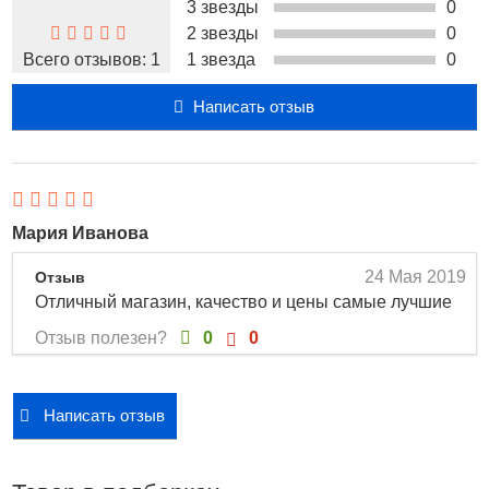
3 звезды
0
кислородопрницаемость, что обеспечивает глазам
2 звезды
0
комфорт в течение всего дня.
Всего отзывов:
1
1 звезда
0
Характеристики:
Написать отзыв
Режим ношения: Дневной
Замена: Через полгода
Диаметр (мм): 14
Толщина в центре (мм): 0.08
Влагосодержание (%): 60
Мария Иванова
Состав: Filcon 3а
24 Мая 2019
Отзыв
Метод дезинфекции: Химический
Отличный магазин, качество и цены самые лучшие
ДКЛ, Dk/t: 26.2
Описание оттеночные линзы Optosoft Tint
Отзыв полезен?
0
0
(флакон)
Вы можете купить оттеночные линзы Optosoft Tint
Написать отзыв
(флакон) в интернет-магазине Linzon.ru по доступной
цене 637 руб.