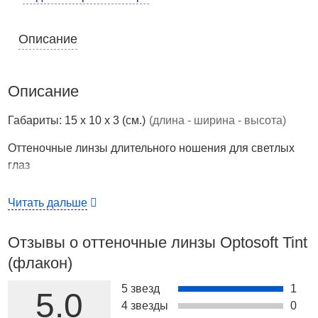
Описание
Описание
Габариты: 15 x 10 x 3 (см.)
(длина - ширина - высота)
Оттеночные линзы длительного ношения для светлых
глаз
Страна производства
США
Читать дальше
Optosoft Tint - это оттеночные линзы для светлых глаз,
которые созданы на базе прозрачных линз Optosoft 60
Отзывы о оттеночные линзы Optosoft Tint
UV и предназначены для дневного ношения.
(флакон)
Выпускаются во флаконах. Замена оттеночных линз
5 звезд
1
Optosoft Tint происходит через 6-10 месяцев.
5.0
4 звезды
0
Линзы имеют высокое влагосодержание и хорошую