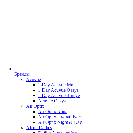
Бренды
Acuvue
1-Day Acuvue Moist
1-Day Acuvue Oasys
1-Day Acuvue Trueye
Acuvue Oasys
Air Optix
Air Optix Aqua
Air Optix HydraGlyde
Air Optix Night & Day
Alcon Dailies
Dailies Aquacomfort