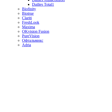
Dailies Total1
Biofinity
Biotrue
Clariti
FreshLook
Maxima
OKvision Fusion
PureVision
Офтальмикс
Adria