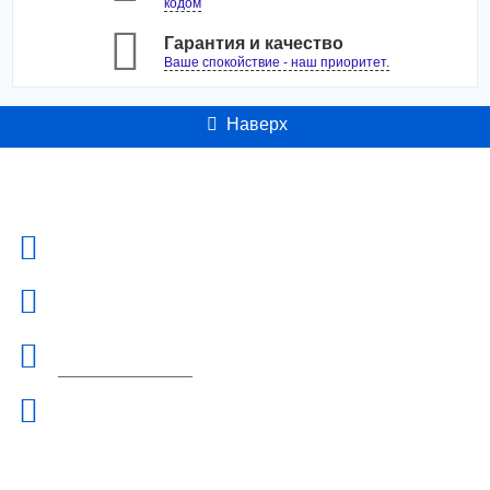
кодом
Гарантия и качество
Ваше спокойствие - наш приоритет.
Наверх
Контакты
Адрес:
Россия, г. Москва ул. Б. Семеновская д.40 +7-495-223-3574
Телефон:
+7-495-223-3574
Email:
orderlinz@linzon.ru
Рабочие дни/часы:
Пн - Пт: 9:00 - 18:30
Информация