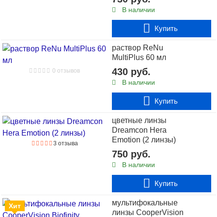
В наличии
Купить
120 руб.
раствор ReNu
В наличии
MultiPlus 60 мл
1 отзыв
430 руб.
0 отзывов
салфетка антизапотевающая в инд. упаковке (1 шт)
В наличии
Купить
Купить
цветные линзы
Dreamcon Hera
Emotion (2 линзы)
3 отзыва
750 руб.
В наличии
Купить
мультифокальные
Хит
линзы CooperVision