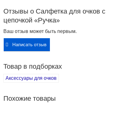
Описание Салфетка для очков с цепочкой
«Ручка»
Отзывы о Салфетка для очков с
цепочкой «Ручка»
Вы можете купить Салфетка для очков с цепочкой
«Ручка» в интернет-магазине Linzon.ru по доступной
Ваш отзыв может быть первым.
цене 110 руб.
Салфетка для очков с цепочкой «Ручка», описание,
Написать отзыв
фото о товаре.
Товар в подборках
Аксессуары для очков
Похожие товары