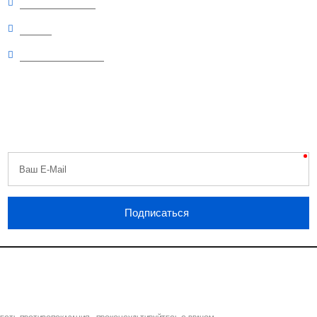
Рекомендуемые
Статьи
Вопросы и ответы
Будь первым
Узнавайте первыми о скидках, распродажах, специальных акциях,
поступлениях и новостях!
Никакого спама, обещаем.
Ваш E-Mail
Подписаться
Linzon.ru
© 2011 - 2026 Все права защищены