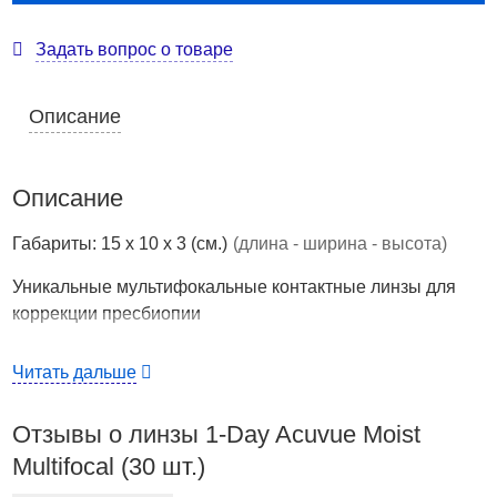
Задать вопрос о товаре
Описание
Описание
Габариты: 15 x 10 x 3 (см.)
(длина - ширина - высота)
Уникальные мультифокальные контактные линзы для
коррекции пресбиопии
Страна производства
США
Читать дальше
Новинка от компании Johnson&Johnson VisionCare
Отзывы о линзы 1-Day Acuvue Moist
1-DAYACUVUE® MOIST MULTIFOCAL
– уникальные
мультифокальные контактные линзы для коррекции
Multifocal (30 шт.)
пресбиопии!