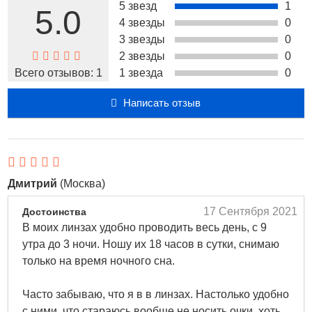
5 звезд
1
5.0
Пресбиопия – это естественный возрастной процесс
4 звезды
0
снижения способности глаза к аккомодации, связанный
3 звезды
0
со старением хрусталика. Часто это состояние
2 звезды
0
называют «проблемой коротких рук», так как
Всего отзывов:
1
1 звезда
0
большинству людей после 40 лет, чтобы прочитать
мелкий шрифт, приходится отодвигать текст подальше
Написать отзыв
от глаз.
После 40 лет даже большинство из тех, кто раньше не
имели проблем со зрением, начинают замечать его
ухудшение: возникают сложности при разглядывании
Дмитрий
(Москва)
мелких объектов вблизи, трудности при чтении мелкого
шрифта, особенно при плохом освещении. Буквы
17 Сентября 2021
Достоинства
теряют контрастность, расплываются. Глаза быстро
В моих линзах удобно проводить весь день, с 9
утомляются.
утра до 3 ночи. Ношу их 18 часов в сутки, снимаю
только на время ночного сна.
Если Вы отметили у себя такие изменения, то Вам
нужно обязательно обратиться за консультацией к
Часто забываю, что я в в линзах. Настолько удобно
специалисту по коррекции зрения, который проведет
с ними, что стараюсь вообще не носить очки, хоть