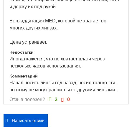
обследование и при необходимости может назначить
и держу их под рукой.
вам очки или мультифокальные контактные линзы.
1-DAY ACUVUE® MOIST MULTIFOCAL
– новые
Есть аддитация MED, которой не хватает во
контактные линзы для коррекции пресбиопии с
многих других линзах.
уникальным дизайном, которые созданы для того, чтобы
обеспечивать высокую остроту зрения на всех
Цена устраивает.
расстояниях и комфорт в течение всего дня 4.
Недостатки
Независимо от того, что вы делаете: смотрите
Иногда кажется, что не хватает влаги через
телевизор, читаете книгу или работаете за компьютером,
несколько часов использования.
линзы
1-DAY ACUVUE® MOIST MULTIFOCAL
Комментарий
обеспечивают высокое качество зрения на любом
Начал носить линзы год назад, носил только эти,
расстоянии без дополнительного использования очков.
поэтому не могу сравнить их с другими линзами.
1-Day Acuvue® Moist Multifocal
- инновационные
Отзыв полезен?
2
0
контактные линзы, созданные с учётом физиологии
глаз:
• Высокая острота зрения на всех расстояниях1
Написать отзыв
1-DAY ACUVUE® MOIST MULTIFOCAL
– это