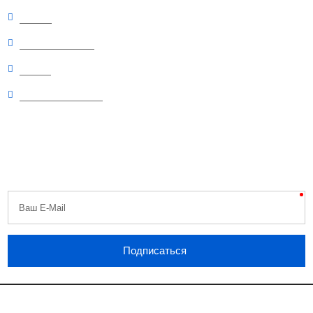
Скидки
Рекомендуемые
Статьи
Вопросы и ответы
Будь первым
Узнавайте первыми о скидках, распродажах, специальных акциях,
поступлениях и новостях!
Никакого спама, обещаем.
Ваш E-Mail
Подписаться
Linzon.ru