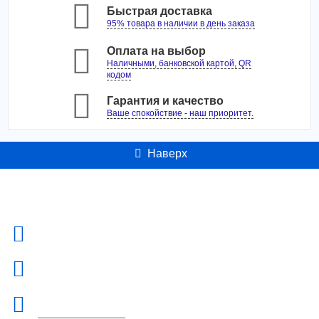
Быстрая доставка
0 отзывов
95% товара в наличии в день заказа
цветные линзы Dreamcon Hera Tri-Tone Vivid (2 линзы)
Оплата на выбор
Купить
Наличными, банковской картой, QR
кодом
Гарантия и качество
Ваше спокойствие - наш приоритет.
Наверх
Контакты
Адрес:
Россия, г. Москва ул. Б. Семеновская д.40 +7-495-223-3574
Телефон:
+7-495-223-3574
Email:
orderlinz@linzon.ru