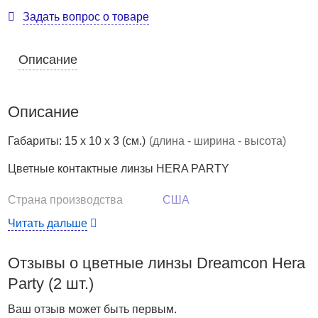
Задать вопрос о товаре
Описание
Описание
Габариты: 15 x 10 x 3 (см.)
(длина - ширина - высота)
Цветные контактные линзы HERA PARTY
Страна производства
США
Характеристики
Читать дальше
Страна производства: Корея
Отзывы о цветные линзы Dreamcon Hera
Диаметр: 14,0
Влагосодержание: 40%
Party (2 шт.)
Кислородопроницаемость, Dk/t: 19
Ваш отзыв может быть первым.
Режим ношения: дневной, ежеквартальной замены