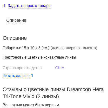
Задать вопрос о товаре
Описание
Описание
Габариты: 15 x 10 x 3 (см.)
(длина - ширина - высота)
Трехтоновые цветные контактные линзы
Страна производства
США
Если вы не боитесь выделяться из толпы и
Читать дальше
предпочитаете выглядеть неординарно, цветные
контактные линзы
HERA tri-tone Vivid
(Эра Три-Тон
Отзывы о цветные линзы Dreamcon Hera
Вивид) — то, что вам нужно. Яркий трехтоновый окрас
Tri-Tone Vivid (2 линзы)
смотрится необычно и весьма привлекательно. Такие
глаза невозможно забыть, а уж их обладательницу — и
Ваш отзыв может быть первым.