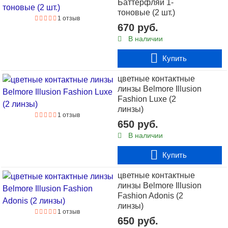
Баттерфляй 1-
цветные линзы Dreamcon Hera Tri-Tone Vivid (2 линзы)
1 отзыв
тоновые (2 шт.)
1 отзыв
Радиус: 8.6; Сфера: -1, -1.50, -2, -2.50, -3, -3.50, -4, -4.50,
цветные линзы Dreamcon Hera One-Tone Rise (2
670 руб.
линзы)
-5, -5.5, -6, 0.0; Цвет: Aqua, Blue, Green, Grey; описание,
В наличии
фото о товаре.
Купить
Купить
цветные контактные
линзы Belmore Illusion
Fashion Luxe (2
линзы)
1 отзыв
650 руб.
В наличии
Купить
цветные контактные
линзы Belmore Illusion
Fashion Adonis (2
линзы)
1 отзыв
650 руб.