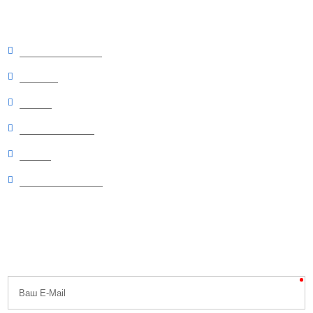
Интересно
Отзывы о товарах
Новинки
Скидки
Рекомендуемые
Статьи
Вопросы и ответы
Будь первым
Узнавайте первыми о скидках, распродажах, специальных акциях,
поступлениях и новостях!
Никакого спама, обещаем.
Ваш E-Mail